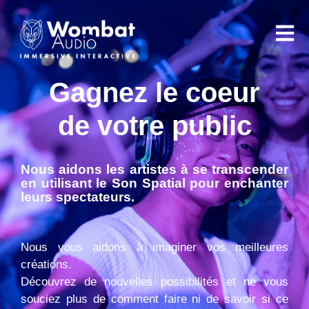
Gagnez le coeur
de votre public
Nous aidons les artistes à se transcender
en utilisant le Son Spatial pour enchanter
leurs spectateurs.
Nous vous aidons à imaginer vos meilleures
créations.
Découvrez de nouvelles possibilités et ne vous
souciez plus de comment faire ni de savoir si ce