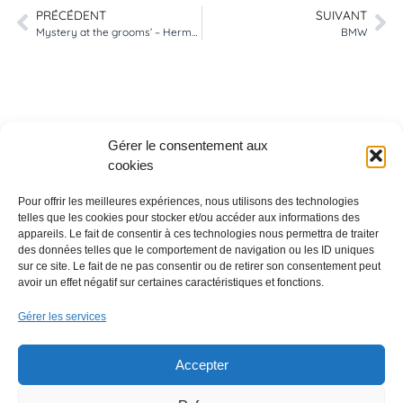
PRÉCÉDENT
SUIVANT
Mystery at the grooms’ – Hermès – NY
BMW
Gérer le consentement aux
cookies
Pour offrir les meilleures expériences, nous utilisons des technologies
telles que les cookies pour stocker et/ou accéder aux informations des
appareils. Le fait de consentir à ces technologies nous permettra de traiter
des données telles que le comportement de navigation ou les ID uniques
sur ce site. Le fait de ne pas consentir ou de retirer son consentement peut
Découvrir
avoir un effet négatif sur certaines caractéristiques et fonctions.
A propos de nous
Gérer les services
FAQ
Ressources
Mentions légales
Accepter
Tous droits réservés © Wombat Audio