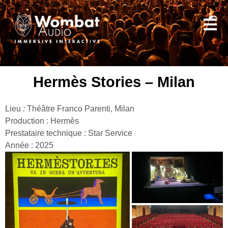
Hermès Stories – Milan
Lieu
:
Théâtre Franco Parenti, Milan
Production : Hermès
Prestataire technique : Star Service
Année : 2025